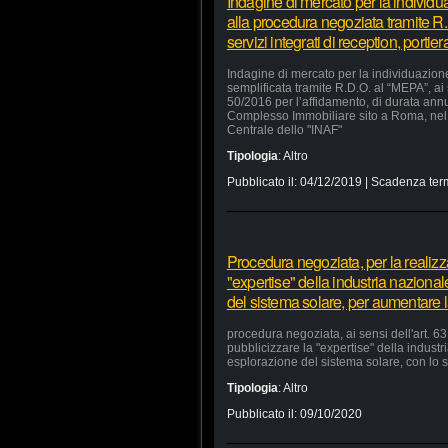
Indagine di mercato per la individu
alla procedura negoziata tramite R.
servizi integrati di reception, portie
Indagine di mercato per la individuazion
semplificata tramite R.D.O. al “MEPA”, ai
50/2016 per l’affidamento, di durata annua
Complesso Immobiliare sito a Roma, nel 
Centrale dello "INAF"
Tipologia
:
Altro
Pubblicato il:
04/12/2019
| Scadenza ter
Procedura negoziata, per la realizzaz
"expertise" della industria nazional
del sistema solare, per aumentare la
procedura negoziata, ai sensi dell'art. 63,
pubblicizzare la "expertise" della industr
esplorazione del sistema solare, con lo s
Tipologia
:
Altro
Pubblicato il:
09/10/2020