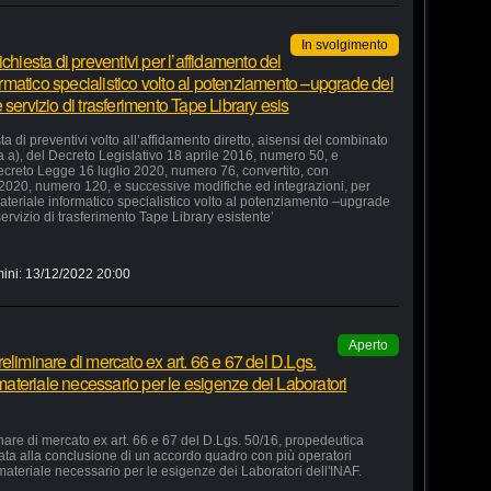
In svolgimento
chiesta di preventivi per l’affidamento del
formatico specialistico volto al potenziamento –upgrade del
servizio di trasferimento Tape Library esis
a di preventivi volto all’affidamento diretto, aisensi del combinato
ra a), del Decreto Legislativo 18 aprile 2016, numero 50, e
 Decreto Legge 16 luglio 2020, numero 76, convertito, con
 2020, numero 120, e successive modifiche ed integrazioni, per
 materiale informatico specialistico volto al potenziamento –upgrade
ervizio di trasferimento Tape Library esistente’
ini:
13/12/2022 20:00
Aperto
eliminare di mercato ex art. 66 e 67 del D.Lgs.
 materiale necessario per le esigenze dei Laboratori
nare di mercato ex art. 66 e 67 del D.Lgs. 50/16, propedeutica
zata alla conclusione di un accordo quadro con più operatori
 materiale necessario per le esigenze dei Laboratori dell'INAF.