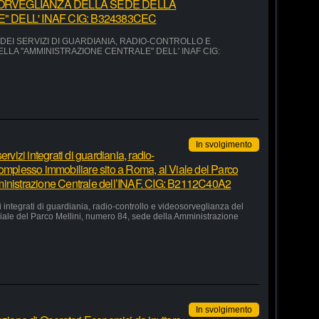
ORVEGLIANZA DELLA SEDE DELLA
 DELL' INAF CIG: B324383CEC
EI SERVIZI DI GUARDIANIA, RADIO-CONTROLLO E
LA "AMMINISTRAZIONE CENTRALE" DELL' INAF CIG:
In svolgimento
rvizi integrati di guardiania, radio-
complesso immobiliare sito a Roma, al Viale del Parco
ministrazione Centrale dell’INAF. CIG: B2112C40A2
 integrati di guardiania, radio-controllo e videosorveglianza del
iale del Parco Mellini, numero 84, sede della Amministrazione
In svolgimento