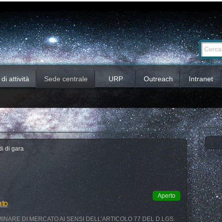
Ricerca
Cerca nel 
avanzata…
i attività
Sede centrale
URP
Outreach
Intranet
i di gara
Aperto
ato
INARE DI MERCATO AI SENSI DELL’ARTICOLO 77 DEL D.LGS.