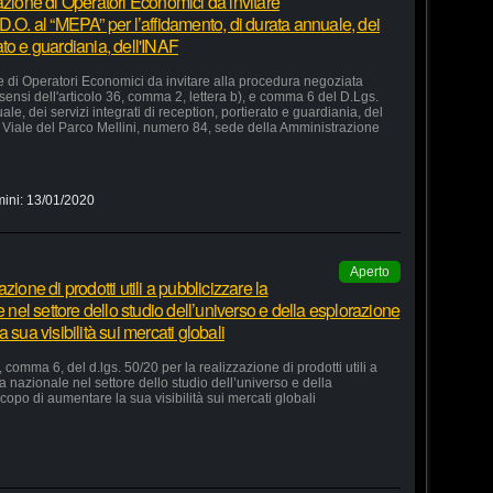
azione di Operatori Economici da invitare
D.O. al “MEPA” per l’affidamento, di durata annuale, dei
rato e guardiania, dell'INAF
e di Operatori Economici da invitare alla procedura negoziata
 sensi dell'articolo 36, comma 2, lettera b), e comma 6 del D.Lgs.
le, dei servizi integrati di reception, portierato e guardiania, del
Viale del Parco Mellini, numero 84, sede della Amministrazione
mini:
13/01/2020
Aperto
ione di prodotti utili a pubblicizzare la
e nel settore dello studio dell’universo e della esplorazione
 sua visibilità sui mercati globali
 comma 6, del d.lgs. 50/20 per la realizzazione di prodotti utili a
ia nazionale nel settore dello studio dell’universo e della
copo di aumentare la sua visibilità sui mercati globali