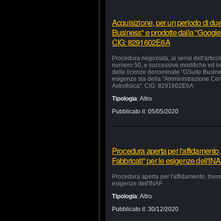
Acquisizione, per un periodo di due
Business" e prodotte dalla "Google 
CIG: 8291602E6A
Procedura negoziata, ai sensi dell'artico
numero 50, e successive modifiche ed inte
delle licenze denominate "GSuite Busines
esigenze sia della "Amministrazione Centra
Astrofisica". CIG: 8291602E6A
Tipologia
:
Altro
Pubblicato il:
05/05/2020
Procedura aperta per l'affidamento,
Fabbricati" per le esigenze dell'IN
Procedura aperta per l'affidamento, trien
esigenze dell'INAF
Tipologia
:
Altro
Pubblicato il:
30/12/2020