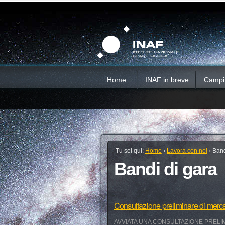
Salta
Strumenti
Sezioni
personali
ai
contenuti.
|
Salta
alla
navigazione
Home
INAF in breve
Campi d
Tu sei qui:
Home
›
Lavora con noi
›
Band
Bandi di gara
Consultazione preliminare di merc
AVVIATA UNA CONSULTAZIONE PRELIM