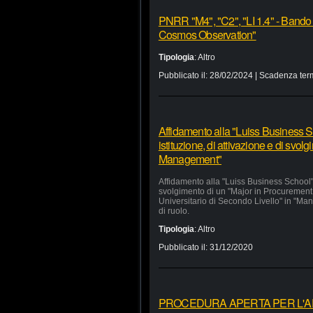
PNRR "M4", "C2", "LI 1.4" - Bando
Cosmos Observation"
Tipologia
:
Altro
Pubblicato il:
28/02/2024
| Scadenza ter
Affidamento alla "Luiss Business Sc
istituzione, di attivazione e di svo
Management"
Affidamento alla "Luiss Business School" d
svolgimento di un "Major in Procurement
Universitario di Secondo Livello" in "Man
di ruolo.
Tipologia
:
Altro
Pubblicato il:
31/12/2020
PROCEDURA APERTA PER L'APP