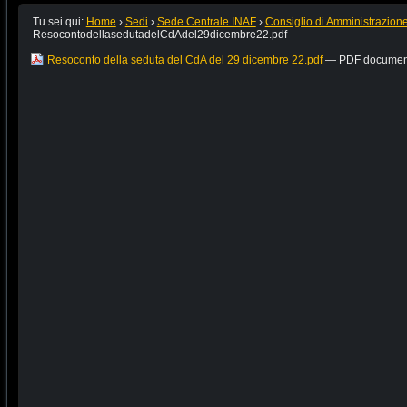
Tu sei qui:
Home
›
Sedi
›
Sede Centrale INAF
›
Consiglio di Amministrazion
ResocontodellasedutadelCdAdel29dicembre22.pdf
Resoconto della seduta del CdA del 29 dicembre 22.pdf
— PDF document