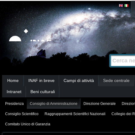
Salta
Strumenti
personali
ai
contenuti.
|
Salta
alla
Cerca nel s
Ricerca
navigazione
avanzata…
Sezioni
Home
INAF in breve
Campi di attività
Sede centrale
Intranet
Beni culturali
Presidenza
Consiglio di Amministrazione
Direzione Generale
Direzion
Consiglio Scientifico
Raggruppamenti Scientifici Nazionali
Collegio dei R
Comitato Unico di Garanzia