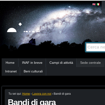
Salta
Strumenti
personali
ai
contenuti.
|
Salta
alla
Cerca nel s
Ricerca
navigazione
avanzata…
Sezioni
Home
INAF in breve
Campi di attività
Sede centrale
Intranet
Beni culturali
Tu sei qui:
Home
›
Lavora con noi
›
Bandi di gara
Bandi di gara