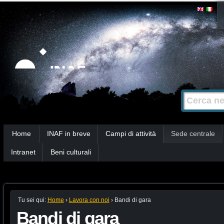
Salta
Strumenti
personali
ai
contenuti.
|
Salta
alla
Cerca nel s
Ricerca
navigazione
avanzata…
Sezioni
Home
INAF in breve
Campi di attività
Sede centrale
Intranet
Beni culturali
Tu sei qui:
Home
›
Lavora con noi
›
Bandi di gara
Bandi di gara