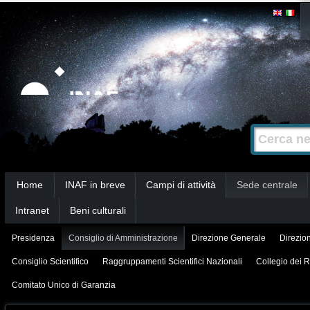
Salta
Strumenti
personali
ai
contenuti.
|
Salta
alla
Cerca nel s
Ricerca
navigazione
avanzata…
Sezioni
Home
INAF in breve
Campi di attività
Sede centrale
Intranet
Beni culturali
Presidenza
Consiglio di Amministrazione
Direzione Generale
Direzion
Consiglio Scientifico
Raggruppamenti Scientifici Nazionali
Collegio dei R
Comitato Unico di Garanzia