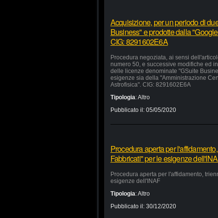
Acquisizione, per un periodo di due
Business" e prodotte dalla "Google 
CIG: 8291602E6A
Procedura negoziata, ai sensi dell'artico
numero 50, e successive modifiche ed inte
delle licenze denominate "GSuite Busines
esigenze sia della "Amministrazione Centra
Astrofisica". CIG: 8291602E6A
Tipologia
:
Altro
Pubblicato il:
05/05/2020
Procedura aperta per l'affidamento,
Fabbricati" per le esigenze dell'IN
Procedura aperta per l'affidamento, trien
esigenze dell'INAF
Tipologia
:
Altro
Pubblicato il:
30/12/2020