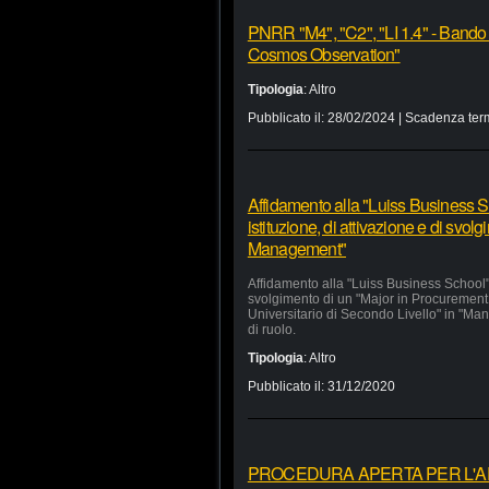
PNRR "M4", "C2", "LI 1.4" - Bando
Cosmos Observation"
Tipologia
:
Altro
Pubblicato il:
28/02/2024
| Scadenza ter
Affidamento alla "Luiss Business Sc
istituzione, di attivazione e di svo
Management"
Affidamento alla "Luiss Business School" d
svolgimento di un "Major in Procurement
Universitario di Secondo Livello" in "Man
di ruolo.
Tipologia
:
Altro
Pubblicato il:
31/12/2020
PROCEDURA APERTA PER L'APP