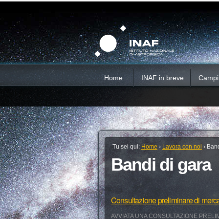
Salta
Strumenti
Sezioni
personali
ai
contenuti.
|
Salta
alla
navigazione
Home
INAF in breve
Campi d
Tu sei qui:
Home
›
Lavora con noi
›
Band
Bandi di gara
Consultazione preliminare di merc
AVVIATA UNA CONSULTAZIONE PRELIM