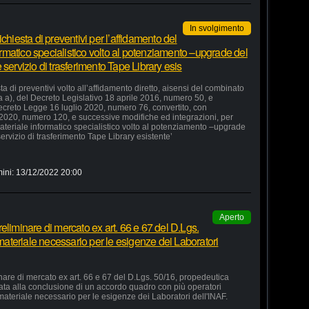
In svolgimento
chiesta di preventivi per l’affidamento del
formatico specialistico volto al potenziamento –upgrade del
servizio di trasferimento Tape Library esis
a di preventivi volto all’affidamento diretto, aisensi del combinato
ra a), del Decreto Legislativo 18 aprile 2016, numero 50, e
 Decreto Legge 16 luglio 2020, numero 76, convertito, con
 2020, numero 120, e successive modifiche ed integrazioni, per
 materiale informatico specialistico volto al potenziamento –upgrade
ervizio di trasferimento Tape Library esistente’
ini:
13/12/2022 20:00
Aperto
eliminare di mercato ex art. 66 e 67 del D.Lgs.
 materiale necessario per le esigenze dei Laboratori
nare di mercato ex art. 66 e 67 del D.Lgs. 50/16, propedeutica
zata alla conclusione di un accordo quadro con più operatori
 materiale necessario per le esigenze dei Laboratori dell'INAF.