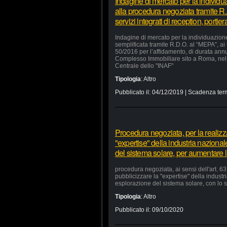
Indagine di mercato per la individu
alla procedura negoziata tramite R.
servizi integrati di reception, portie
Indagine di mercato per la individuazion
semplificata tramite R.D.O. al “MEPA”, ai
50/2016 per l’affidamento, di durata annua
Complesso Immobiliare sito a Roma, nel 
Centrale dello "INAF"
Tipologia
:
Altro
Pubblicato il:
04/12/2019
| Scadenza ter
Procedura negoziata, per la realizzaz
"expertise" della industria nazional
del sistema solare, per aumentare la
procedura negoziata, ai sensi dell'art. 63,
pubblicizzare la "expertise" della industr
esplorazione del sistema solare, con lo s
Tipologia
:
Altro
Pubblicato il:
09/10/2020