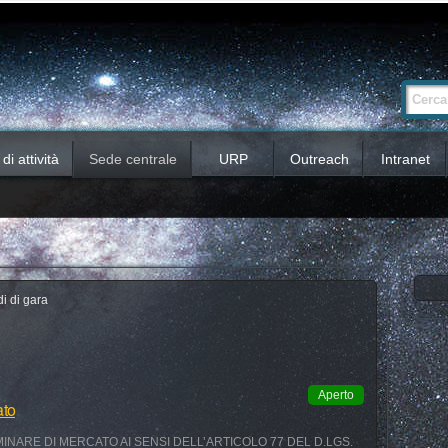
Ricerca
Cerca nel 
avanzata…
i attività
Sede centrale
URP
Outreach
Intranet
i di gara
Aperto
ato
INARE DI MERCATO AI SENSI DELL’ARTICOLO 77 DEL D.LGS.