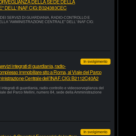
ORVEGLIANZA DELLA SEDE DELLA
 DELL' INAF CIG: B324383CEC
EI SERVIZI DI GUARDIANIA, RADIO-CONTROLLO E
LA "AMMINISTRAZIONE CENTRALE" DELL' INAF CIG:
In svolgimento
rvizi integrati di guardiania, radio-
complesso immobiliare sito a Roma, al Viale del Parco
ministrazione Centrale dell’INAF. CIG: B2112C40A2
 integrati di guardiania, radio-controllo e videosorveglianza del
iale del Parco Mellini, numero 84, sede della Amministrazione
In svolgimento