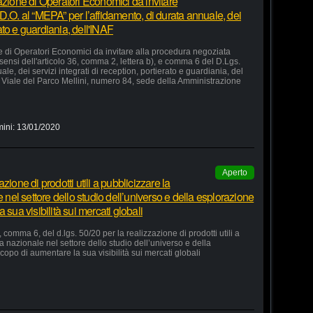
azione di Operatori Economici da invitare
D.O. al “MEPA” per l’affidamento, di durata annuale, dei
rato e guardiania, dell'INAF
e di Operatori Economici da invitare alla procedura negoziata
 sensi dell'articolo 36, comma 2, lettera b), e comma 6 del D.Lgs.
le, dei servizi integrati di reception, portierato e guardiania, del
Viale del Parco Mellini, numero 84, sede della Amministrazione
mini:
13/01/2020
Aperto
ione di prodotti utili a pubblicizzare la
e nel settore dello studio dell’universo e della esplorazione
 sua visibilità sui mercati globali
 comma 6, del d.lgs. 50/20 per la realizzazione di prodotti utili a
ia nazionale nel settore dello studio dell’universo e della
copo di aumentare la sua visibilità sui mercati globali