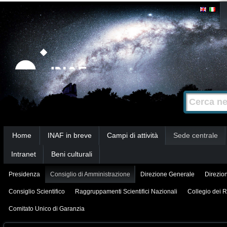
Salta
Strumenti
personali
ai
contenuti.
|
Salta
alla
Cerca nel s
Ricerca
navigazione
avanzata…
Sezioni
Home
INAF in breve
Campi di attività
Sede centrale
Intranet
Beni culturali
Presidenza
Consiglio di Amministrazione
Direzione Generale
Direzion
Consiglio Scientifico
Raggruppamenti Scientifici Nazionali
Collegio dei R
Comitato Unico di Garanzia