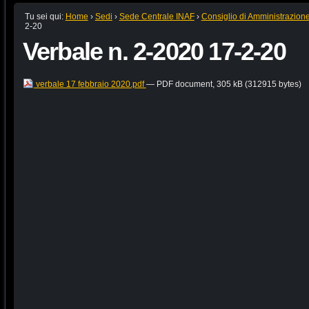
Tu sei qui:
Home
›
Sedi
›
Sede Centrale INAF
›
Consiglio di Amministrazion
2-20
Verbale n. 2-2020 17-2-20
verbale 17 febbraio 2020.pdf
— PDF document, 305 kB (312915 bytes)