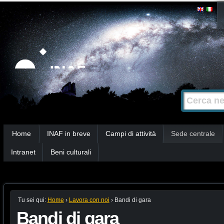
Salta
Strumenti
personali
ai
contenuti.
|
Salta
alla
Cerca nel s
Ricerca
navigazione
avanzata…
Sezioni
Home
INAF in breve
Campi di attività
Sede centrale
Intranet
Beni culturali
Tu sei qui:
Home
›
Lavora con noi
›
Bandi di gara
Bandi di gara