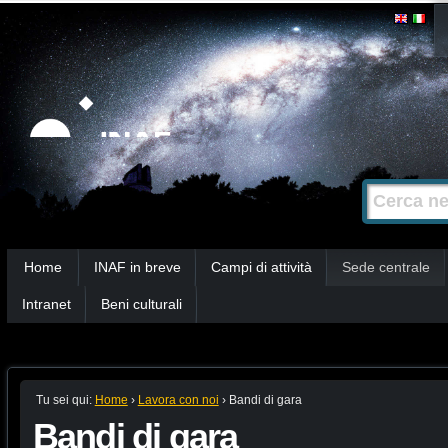
Salta
Strumenti
personali
ai
contenuti.
|
Salta
alla
Cerca nel s
Ricerca
navigazione
avanzata…
Sezioni
Home
INAF in breve
Campi di attività
Sede centrale
Intranet
Beni culturali
Tu sei qui:
Home
›
Lavora con noi
›
Bandi di gara
Bandi di gara