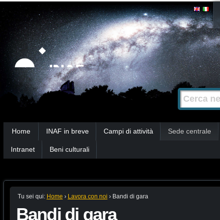
Salta
Strumenti
personali
ai
contenuti.
|
Salta
alla
Cerca nel s
Ricerca
navigazione
avanzata…
Sezioni
Home
INAF in breve
Campi di attività
Sede centrale
Intranet
Beni culturali
Tu sei qui:
Home
›
Lavora con noi
›
Bandi di gara
Bandi di gara