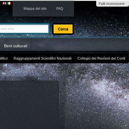
Fatti riconoscere
Mappa del sito
FAQ
sito
Beni culturali
tifico
Raggruppamenti Scientifici Nazionali
Collegio dei Revisori dei Conti
i