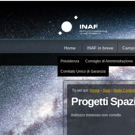
Salta
Strumenti
Sezioni
personali
ai
contenuti.
|
Salta
alla
navigazione
Home
INAF in breve
Campi d
Presidenza
Consiglio di Amministrazione
Comitato Unico di Garanzia
Tu sei qui:
Home
›
Sedi
›
Sede Centra
Progetti Spazi
Indirizzo immesso non corretto