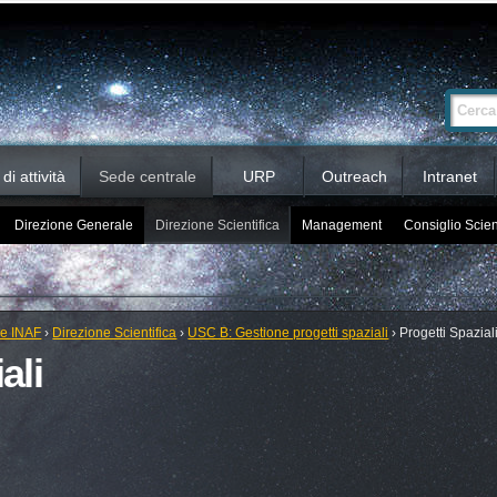
Ricerca
Cerca nel 
avanzata…
i attività
Sede centrale
URP
Outreach
Intranet
Direzione Generale
Direzione Scientifica
Management
Consiglio Scien
le INAF
›
Direzione Scientifica
›
USC B: Gestione progetti spaziali
›
Progetti Spazial
ali