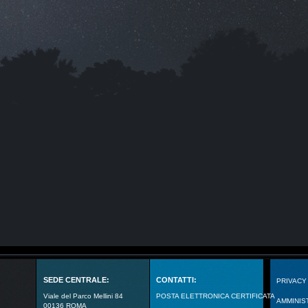
SEDE CENTRALE:
CONTATTI:
PRIVACY
Viale del Parco Mellini 84
POSTA ELETTRONICA CERTIFICATA
AMMINIS
00136 ROMA