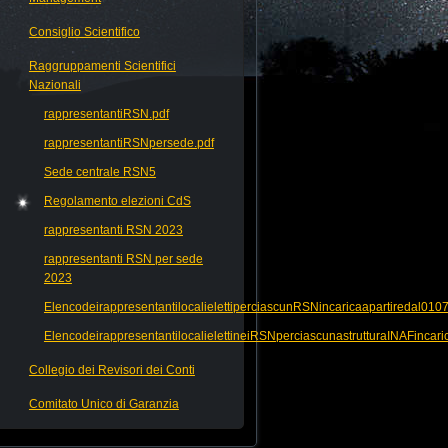
Consiglio Scientifico
Raggruppamenti Scientifici
Nazionali
rappresentantiRSN.pdf
rappresentantiRSNpersede.pdf
Sede centrale RSN5
Regolamento elezioni CdS
rappresentanti RSN 2023
rappresentanti RSN per sede
2023
ElencodeirappresentantilocalielettiperciascunRSNincaricaapartiredal010
ElencodeirappresentantilocalielettineiRSNperciascunastrutturaINAFincar
Collegio dei Revisori dei Conti
Comitato Unico di Garanzia