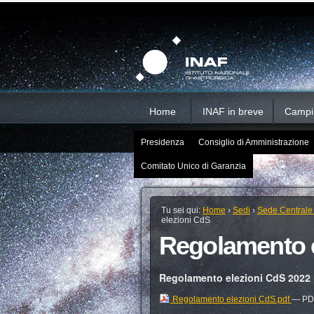
Salta
Strumenti
Sezioni
personali
ai
contenuti.
|
Salta
alla
navigazione
Home
INAF in breve
Campi d
Presidenza
Consiglio di Amministrazione
Comitato Unico di Garanzia
Tu sei qui:
Home
›
Sedi
›
Sede Centrale
elezioni CdS
Regolamento 
Regolamento elezioni CdS 2022
Regolamento elezioni CdS.pdf
— PDF