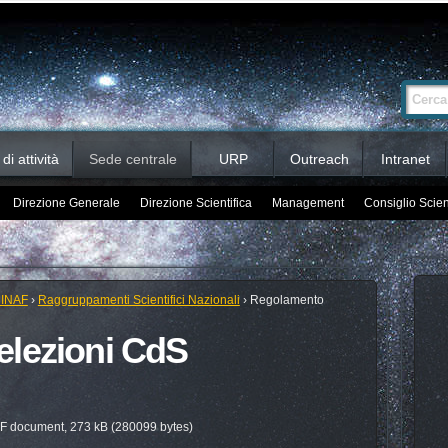
Ricerca
Cerca nel 
avanzata…
i attività
Sede centrale
URP
Outreach
Intranet
Direzione Generale
Direzione Scientifica
Management
Consiglio Scien
 INAF
›
Raggruppamenti Scientifici Nazionali
›
Regolamento
elezioni CdS
 document, 273 kB (280099 bytes)