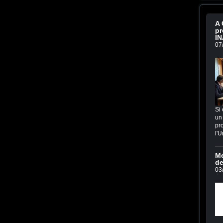
A 
pr
IN
07
Si 
un 
pro
l'U
Me
de
03