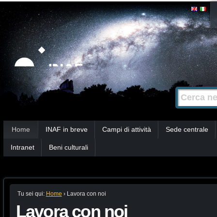
Salta
Strumenti
personali
ai
contenuti.
|
Salta
alla
Cerca nel s
Ricerca
navigazione
avanzata…
Sezioni
Home
INAF in breve
Campi di attività
Sede centrale
Intranet
Beni culturali
Tu sei qui:
Home
›
Lavora con noi
Lavora con noi