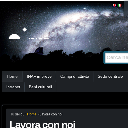
Salta
Strumenti
personali
ai
contenuti.
|
Salta
alla
Cerca nel s
Ricerca
navigazione
avanzata…
Sezioni
Home
INAF in breve
Campi di attività
Sede centrale
Intranet
Beni culturali
Tu sei qui:
Home
›
Lavora con noi
Lavora con noi