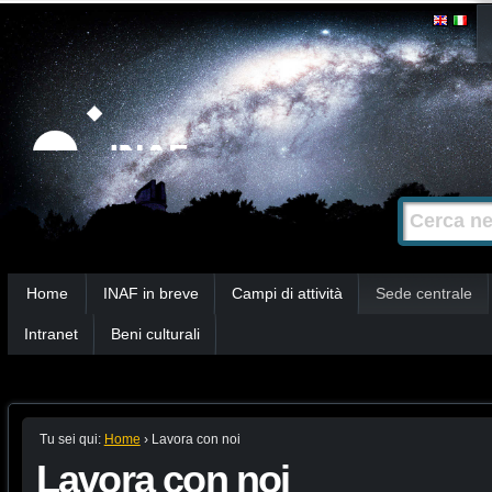
Salta
Strumenti
personali
ai
contenuti.
|
Salta
alla
Cerca nel s
Ricerca
navigazione
avanzata…
Sezioni
Home
INAF in breve
Campi di attività
Sede centrale
Intranet
Beni culturali
Tu sei qui:
Home
›
Lavora con noi
Lavora con noi