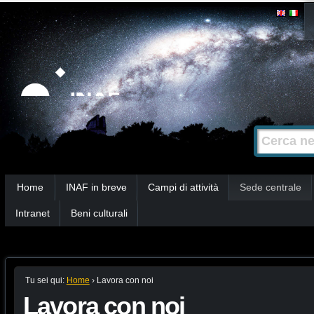
Salta
Strumenti
personali
ai
contenuti.
|
Salta
alla
Cerca nel s
Ricerca
navigazione
avanzata…
Sezioni
Home
INAF in breve
Campi di attività
Sede centrale
Intranet
Beni culturali
Tu sei qui:
Home
›
Lavora con noi
Lavora con noi