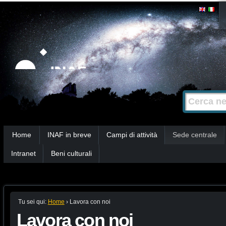
Salta
Strumenti
personali
ai
contenuti.
|
Salta
alla
Cerca nel s
Ricerca
navigazione
avanzata…
Sezioni
Home
INAF in breve
Campi di attività
Sede centrale
Intranet
Beni culturali
Tu sei qui:
Home
›
Lavora con noi
Lavora con noi