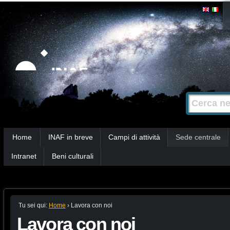
Salta
Strumenti
personali
ai
contenuti.
|
Salta
alla
Cerca nel s
Ricerca
navigazione
avanzata…
Sezioni
Home
INAF in breve
Campi di attività
Sede centrale
Intranet
Beni culturali
Tu sei qui:
Home
›
Lavora con noi
Lavora con noi