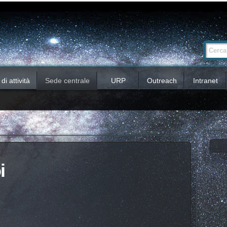
Ricerca
Cerca nel 
avanzata…
i attività
Sede centrale
URP
Outreach
Intranet
i