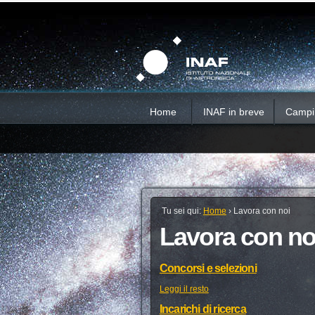
Salta
Strumenti
Sezioni
personali
ai
contenuti.
|
Salta
alla
navigazione
Home
INAF in breve
Campi d
Tu sei qui:
Home
›
Lavora con noi
Lavora con no
Concorsi e selezioni
Leggi il resto
Incarichi di ricerca