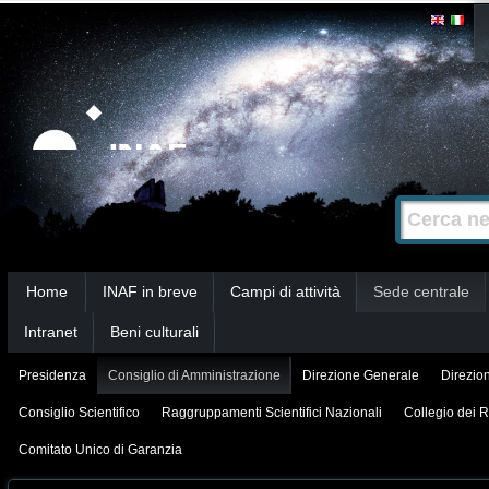
Salta
Strumenti
personali
ai
contenuti.
|
Salta
alla
Cerca nel s
Ricerca
navigazione
avanzata…
Sezioni
Home
INAF in breve
Campi di attività
Sede centrale
Intranet
Beni culturali
Presidenza
Consiglio di Amministrazione
Direzione Generale
Direzion
Consiglio Scientifico
Raggruppamenti Scientifici Nazionali
Collegio dei R
Comitato Unico di Garanzia