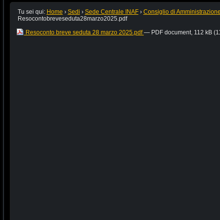
Tu sei qui:
Home
›
Sedi
›
Sede Centrale INAF
›
Consiglio di Amministrazion
Resocontobreveseduta28marzo2025.pdf
Resoconto breve seduta 28 marzo 2025.pdf
— PDF document, 112 kB (1