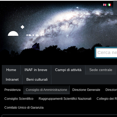
Salta
Strumenti
personali
ai
contenuti.
|
Salta
alla
Cerca nel s
Ricerca
navigazione
avanzata…
Sezioni
Home
INAF in breve
Campi di attività
Sede centrale
Intranet
Beni culturali
Presidenza
Consiglio di Amministrazione
Direzione Generale
Direzion
Consiglio Scientifico
Raggruppamenti Scientifici Nazionali
Collegio dei R
Comitato Unico di Garanzia