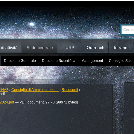
Ricerca
Cerca nel 
avanzata…
i attività
Sede centrale
URP
Outreach
Intranet
Direzione Generale
Direzione Scientifica
Management
Consiglio Scien
 INAF
›
Consiglio di Amministrazione
›
Resoconti
›
pdf
 2024.pdf
— PDF document, 97 kB (99972 bytes)