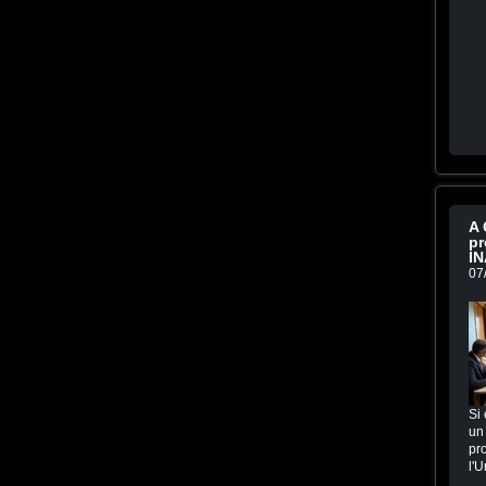
A 
pr
IN
07
Si 
un 
pro
l'U