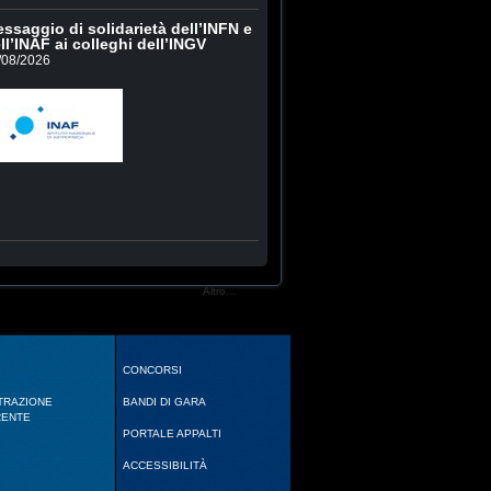
ssaggio di solidarietà dell’INFN e
ll’INAF ai colleghi dell’INGV
/08/2026
Altro…
CONCORSI
TRAZIONE
BANDI DI GARA
RENTE
PORTALE APPALTI
ACCESSIBILITÀ