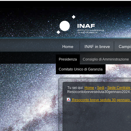
Salta
Strumenti
Sezioni
personali
ai
contenuti.
|
Salta
alla
navigazione
Home
INAF in breve
Campi d
Presidenza
Consiglio di Amministrazione
Comitato Unico di Garanzia
Tu sei qui:
Home
›
Sedi
›
Sede Centrale
Resocontobreveseduta30gennaio2024.
Resoconto breve seduta 30 gennaio