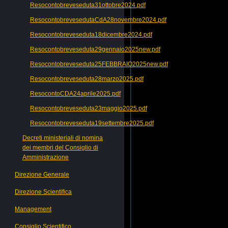
Resocontobreveseduta31ottobre2024.pdf
ResocontobrevesedutaCdA28novembre2024.pdf
Resocontobreveseduta18dicembre2024.pdf
Resocontobreveseduta29gennaio2025new.pdf
Resocontobreveseduta25FEBBRAIO2025new.pdf
Resocontobreveseduta28marzo2025.pdf
ResocontoCDA24aprile2025.pdf
Resocontobreveseduta23maggio2025.pdf
Resocontobreveseduta19settembre2025.pdf
Decreti ministeriali di nomina
dei membri del Consiglio di
Amministrazione
Direzione Generale
Direzione Scientifica
Management
Consiglio Scientifico