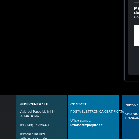
Me
de
03
SEDE CENTRALE:
CONTATTI:
PRIVACY
Viale del Parco Mellini 84
POSTA ELETTRONICA CERTIFICATA
AMMINIS
00136 ROMA
TRASPA
Ufficio stampa:
Tel. (+39) 06 355331
ufficiostampa@inaf.it
Telefoni e indirizzi
della sede centrale