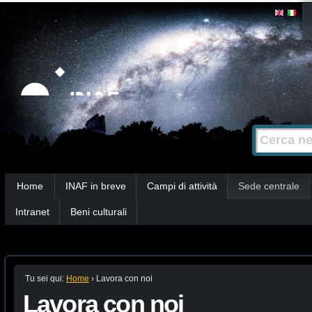
Salta
Strumenti
personali
ai
contenuti.
|
Salta
alla
Cerca nel s
Ricerca
navigazione
avanzata…
Sezioni
Home
INAF in breve
Campi di attività
Sede centrale
Intranet
Beni culturali
Tu sei qui:
Home
›
Lavora con noi
Lavora con noi