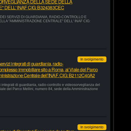
ORVEGLIANZA DELLA SEDE DELLA
 DELL' INAF CIG: B324383CEC
EI SERVIZI DI GUARDIANIA, RADIO-CONTROLLO E
LA "AMMINISTRAZIONE CENTRALE" DELL' INAF CIG:
In svolgimento
rvizi integrati di guardiania, radio-
complesso immobiliare sito a Roma, al Viale del Parco
ministrazione Centrale dell’INAF. CIG: B2112C40A2
 integrati di guardiania, radio-controllo e videosorveglianza del
iale del Parco Mellini, numero 84, sede della Amministrazione
In svolgimento