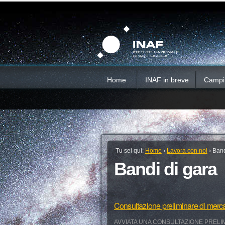
Salta
Strumenti
Sezioni
personali
ai
contenuti.
|
Salta
alla
navigazione
Home
INAF in breve
Campi d
Tu sei qui:
Home
›
Lavora con noi
›
Band
Bandi di gara
Consultazione preliminare di merc
AVVIATA UNA CONSULTAZIONE PRELIM