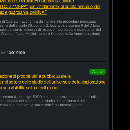
azione di Operatori Economici da invitare
D.O. al “MEPA” per l’affidamento, di durata annuale, dei
rato e guardiania, dell'INAF
e di Operatori Economici da invitare alla procedura negoziata
 sensi dell'articolo 36, comma 2, lettera b), e comma 6 del D.Lgs.
le, dei servizi integrati di reception, portierato e guardiania, del
Viale del Parco Mellini, numero 84, sede della Amministrazione
mini:
13/01/2020
Aperto
ione di prodotti utili a pubblicizzare la
e nel settore dello studio dell’universo e della esplorazione
 sua visibilità sui mercati globali
 comma 6, del d.lgs. 50/20 per la realizzazione di prodotti utili a
ia nazionale nel settore dello studio dell’universo e della
copo di aumentare la sua visibilità sui mercati globali