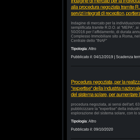
Indagine di mercato per la individu
alla procedura negoziata tramite R.
servizi integrati di reception, portie
Indagine di mercato per la individuazion
semplificata tramite R.D.O. al “MEPA”, ai
50/2016 per l’affidamento, di durata annua
Complesso Immobiliare sito a Roma, nel 
Centrale dello "INAF"
Tipologia
:
Altro
Pubblicato il:
04/12/2019
| Scadenza ter
Procedura negoziata, per la realizzaz
"expertise" della industria nazional
del sistema solare, per aumentare la
procedura negoziata, ai sensi dell'art. 63,
pubblicizzare la "expertise" della industr
esplorazione del sistema solare, con lo s
Tipologia
:
Altro
Pubblicato il:
09/10/2020