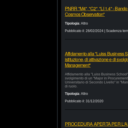
PNRR "M4", "C2", "LI 1.4" - Bando
Cosmos Observation"
Tipologia
:
Altro
Pubblicato il:
28/02/2024
| Scadenza ter
Affidamento alla "Luiss Business Sc
istituzione, di attivazione e di svo
Management"
Affidamento alla "Luiss Business School" d
svolgimento di un "Major in Procurement
Universitario di Secondo Livello" in "Man
di ruolo.
Tipologia
:
Altro
Pubblicato il:
31/12/2020
PROCEDURA APERTA PER L'APP