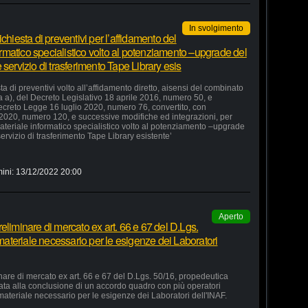
In svolgimento
chiesta di preventivi per l’affidamento del
formatico specialistico volto al potenziamento –upgrade del
servizio di trasferimento Tape Library esis
a di preventivi volto all’affidamento diretto, aisensi del combinato
ra a), del Decreto Legislativo 18 aprile 2016, numero 50, e
 Decreto Legge 16 luglio 2020, numero 76, convertito, con
 2020, numero 120, e successive modifiche ed integrazioni, per
 materiale informatico specialistico volto al potenziamento –upgrade
ervizio di trasferimento Tape Library esistente’
ini:
13/12/2022 20:00
Aperto
eliminare di mercato ex art. 66 e 67 del D.Lgs.
 materiale necessario per le esigenze dei Laboratori
nare di mercato ex art. 66 e 67 del D.Lgs. 50/16, propedeutica
zata alla conclusione di un accordo quadro con più operatori
 materiale necessario per le esigenze dei Laboratori dell'INAF.