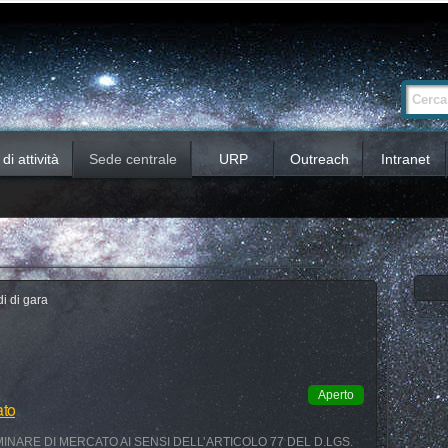
Ricerca
Cerca nel 
avanzata…
i attività
Sede centrale
URP
Outreach
Intranet
i di gara
Aperto
ato
INARE DI MERCATO AI SENSI DELL’ARTICOLO 77 DEL D.LGS.