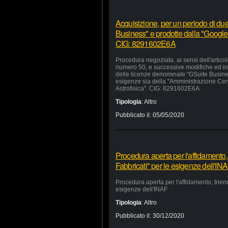
Acquisizione, per un periodo di due
Business" e prodotte dalla "Google 
CIG: 8291602E6A
Procedura negoziata, ai sensi dell'artico
numero 50, e successive modifiche ed inte
delle licenze denominate "GSuite Busines
esigenze sia della "Amministrazione Centra
Astrofisica". CIG: 8291602E6A
Tipologia
:
Altro
Pubblicato il:
05/05/2020
Procedura aperta per l'affidamento,
Fabbricati" per le esigenze dell'IN
Procedura aperta per l'affidamento, trien
esigenze dell'INAF
Tipologia
:
Altro
Pubblicato il:
30/12/2020