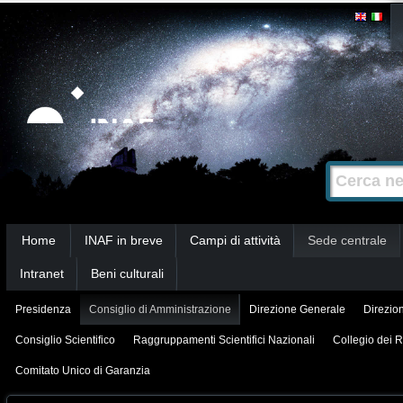
Salta
Strumenti
personali
ai
contenuti.
|
Salta
alla
Cerca nel s
Ricerca
navigazione
avanzata…
Sezioni
Home
INAF in breve
Campi di attività
Sede centrale
Intranet
Beni culturali
Presidenza
Consiglio di Amministrazione
Direzione Generale
Direzion
Consiglio Scientifico
Raggruppamenti Scientifici Nazionali
Collegio dei R
Comitato Unico di Garanzia