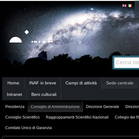
Salta
Strumenti
personali
ai
contenuti.
|
Salta
alla
Cerca nel s
Ricerca
navigazione
avanzata…
Sezioni
Home
INAF in breve
Campi di attività
Sede centrale
Intranet
Beni culturali
Presidenza
Consiglio di Amministrazione
Direzione Generale
Direzion
Consiglio Scientifico
Raggruppamenti Scientifici Nazionali
Collegio dei R
Comitato Unico di Garanzia