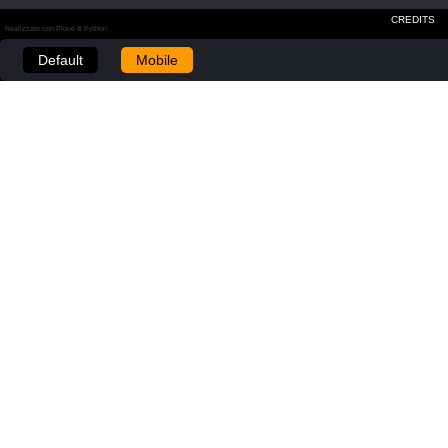
CREDITS
Realizzato con Plone & Python
Default
Mobile