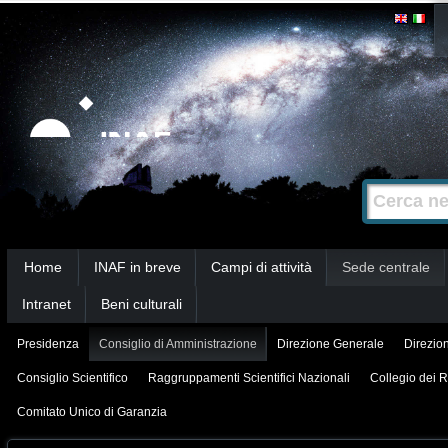
Salta
Strumenti
personali
ai
contenuti.
|
Salta
alla
Cerca nel s
Ricerca
navigazione
avanzata…
Sezioni
Home
INAF in breve
Campi di attività
Sede centrale
Intranet
Beni culturali
Presidenza
Consiglio di Amministrazione
Direzione Generale
Direzion
Consiglio Scientifico
Raggruppamenti Scientifici Nazionali
Collegio dei R
Comitato Unico di Garanzia