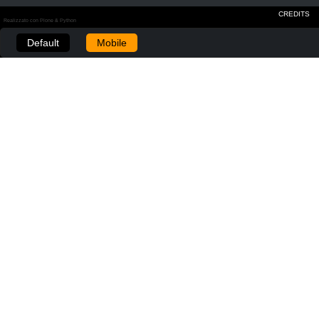
CREDITS
Realizzato con Plone & Python
Default
Mobile