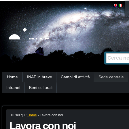
Salta
Strumenti
personali
ai
contenuti.
|
Salta
alla
Cerca nel s
Ricerca
navigazione
avanzata…
Sezioni
Home
INAF in breve
Campi di attività
Sede centrale
Intranet
Beni culturali
Tu sei qui:
Home
›
Lavora con noi
Lavora con noi