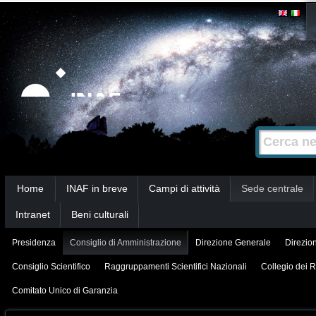
Salta
Strumenti
personali
ai
contenuti.
|
Salta
alla
Cerca nel s
Ricerca
navigazione
avanzata…
Sezioni
Home
INAF in breve
Campi di attività
Sede centrale
Intranet
Beni culturali
Presidenza
Consiglio di Amministrazione
Direzione Generale
Direzion
Consiglio Scientifico
Raggruppamenti Scientifici Nazionali
Collegio dei R
Comitato Unico di Garanzia