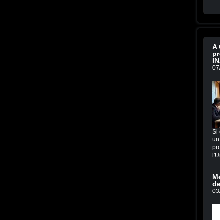
A 
pr
IN
07
Si 
un 
pro
l'U
Me
de
03