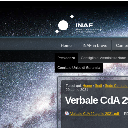
Salta
Strumenti
Sezioni
personali
ai
contenuti.
|
Salta
alla
navigazione
Home
INAF in breve
Campi d
Presidenza
Consiglio di Amministrazione
Comitato Unico di Garanzia
Tu sei qui:
Home
›
Sedi
›
Sede Centrale
29 aprile 2021
Verbale CdA 29
Verbale CdA 29 aprile 2021.pdf
— PD