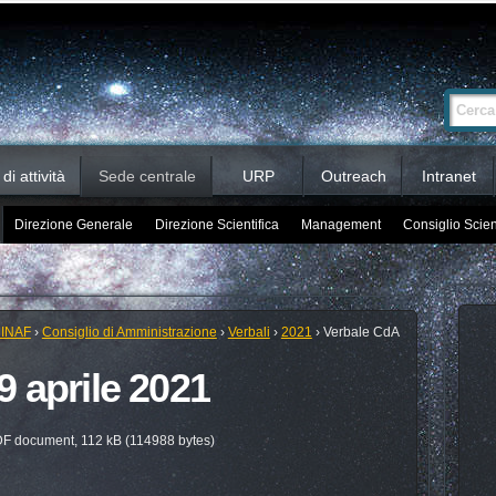
Ricerca
Cerca nel 
avanzata…
i attività
Sede centrale
URP
Outreach
Intranet
Direzione Generale
Direzione Scientifica
Management
Consiglio Scien
 INAF
›
Consiglio di Amministrazione
›
Verbali
›
2021
›
Verbale CdA
 aprile 2021
F document, 112 kB (114988 bytes)