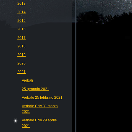
2013
2014
2015
2016
2017
2018
2019
2020
2021
Verbali
25 gennaio 2021
Verbale 25 febbraio 2021
Verbale CdA 31 marzo
2021
Verbale CdA 29 aprile
2021