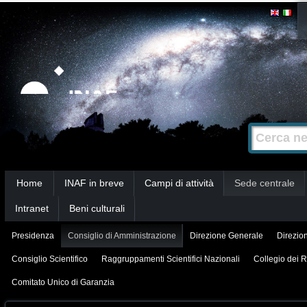
Salta
Strumenti
personali
ai
contenuti.
|
Salta
alla
Cerca nel s
Ricerca
navigazione
avanzata…
Sezioni
Home
INAF in breve
Campi di attività
Sede centrale
Intranet
Beni culturali
Presidenza
Consiglio di Amministrazione
Direzione Generale
Direzion
Consiglio Scientifico
Raggruppamenti Scientifici Nazionali
Collegio dei R
Comitato Unico di Garanzia