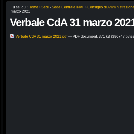
Tu sei qui:
Home
›
Sedi
›
Sede Centrale INAF
›
Consiglio di Amministrazion
marzo 2021
Verbale CdA 31 marzo 202
Verbale CdA 31 marzo 2021.pdf
— PDF document, 371 kB (380747 bytes