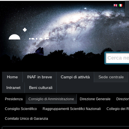
Salta
Strumenti
personali
ai
contenuti.
|
Salta
alla
Cerca nel s
Ricerca
navigazione
avanzata…
Sezioni
Home
INAF in breve
Campi di attività
Sede centrale
Intranet
Beni culturali
Presidenza
Consiglio di Amministrazione
Direzione Generale
Direzion
Consiglio Scientifico
Raggruppamenti Scientifici Nazionali
Collegio dei R
Comitato Unico di Garanzia