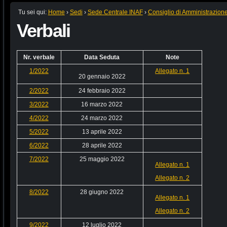
Tu sei qui:
Home
›
Sedi
›
Sede Centrale INAF
›
Consiglio di Amministrazion
Verbali
Nr. verbale
Data Seduta
Note
1/202
2
Allegato n. 1
20 gennaio 2022
2/2022
24 febbraio 2022
3/2022
16 marzo 2022
4/2022
24 marzo 2022
5/2022
13 aprile 2022
6/2022
28 aprile 2022
7/2022
25 maggio 2022
Allegato n. 1
Allegato n. 2
8/2022
28 giugno 2022
Allegato n. 1
Allegato n. 2
9/2022
12 luglio 2022