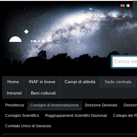
Salta
Strumenti
personali
ai
contenuti.
|
Salta
alla
Cerca nel s
Ricerca
navigazione
avanzata…
Sezioni
Home
INAF in breve
Campi di attività
Sede centrale
Intranet
Beni culturali
Presidenza
Consiglio di Amministrazione
Direzione Generale
Direzion
Consiglio Scientifico
Raggruppamenti Scientifici Nazionali
Collegio dei R
Comitato Unico di Garanzia