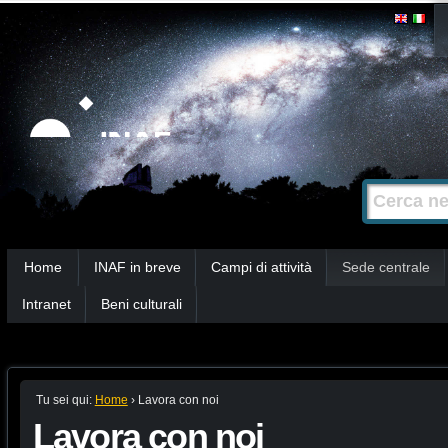
Salta
Strumenti
personali
ai
contenuti.
|
Salta
alla
Cerca nel s
Ricerca
navigazione
avanzata…
Sezioni
Home
INAF in breve
Campi di attività
Sede centrale
Intranet
Beni culturali
Tu sei qui:
Home
›
Lavora con noi
Lavora con noi