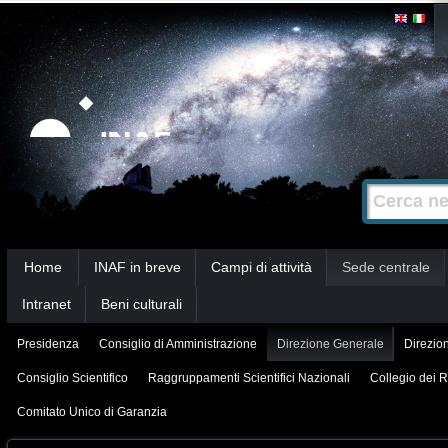
Salta
Strumenti
personali
ai
contenuti.
|
Salta
alla
Cerca nel s
Ricerca
navigazione
avanzata…
Sezioni
Home
INAF in breve
Campi di attività
Sede centrale
Intranet
Beni culturali
Presidenza
Consiglio di Amministrazione
Direzione Generale
Direzion
Consiglio Scientifico
Raggruppamenti Scientifici Nazionali
Collegio dei R
Comitato Unico di Garanzia