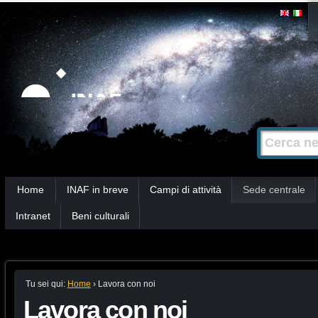
Salta
Strumenti
personali
ai
contenuti.
|
Salta
alla
Cerca nel s
Ricerca
navigazione
avanzata…
Sezioni
Home
INAF in breve
Campi di attività
Sede centrale
Intranet
Beni culturali
Tu sei qui:
Home
›
Lavora con noi
Lavora con noi