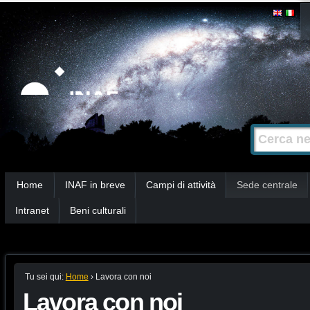
Salta
Strumenti
personali
ai
contenuti.
|
Salta
alla
Cerca nel s
Ricerca
navigazione
avanzata…
Sezioni
Home
INAF in breve
Campi di attività
Sede centrale
Intranet
Beni culturali
Tu sei qui:
Home
›
Lavora con noi
Lavora con noi