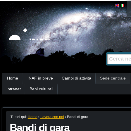
Salta
Strumenti
personali
ai
contenuti.
|
Salta
alla
Cerca nel s
Ricerca
navigazione
avanzata…
Sezioni
Home
INAF in breve
Campi di attività
Sede centrale
Intranet
Beni culturali
Tu sei qui:
Home
›
Lavora con noi
›
Bandi di gara
Bandi di gara