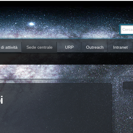
Ricerca
Cerca nel 
avanzata…
i attività
Sede centrale
URP
Outreach
Intranet
i