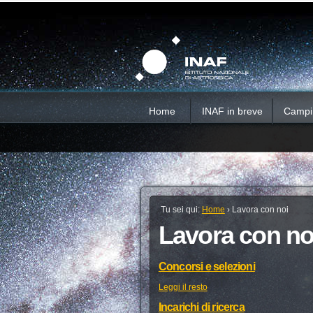
Salta
Strumenti
Sezioni
personali
ai
contenuti.
|
Salta
alla
navigazione
Home
INAF in breve
Campi d
Tu sei qui:
Home
›
Lavora con noi
Lavora con no
Concorsi e selezioni
Leggi il resto
Incarichi di ricerca