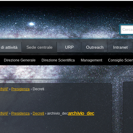
Ricerca
Cerca nel 
avanzata…
i attività
Sede centrale
URP
Outreach
Intranet
Direzione Generale
Direzione Scientifica
Management
Consiglio Scien
 INAF
›
Presidenza
›
Decreti
archivio_dec
 INAF
›
Presidenza
›
Decreti
›
archivio_dec