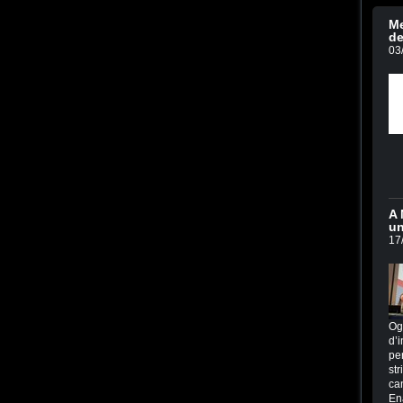
Me
de
03
A 
un
17
Og
d’i
per
str
ca
En