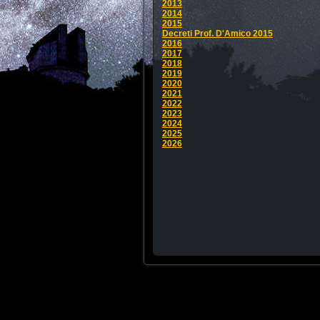
2013
2014
2015
Decreti Prof. D'Amico 2015
2016
2017
2018
2019
2020
2021
2022
2023
2024
2025
2026