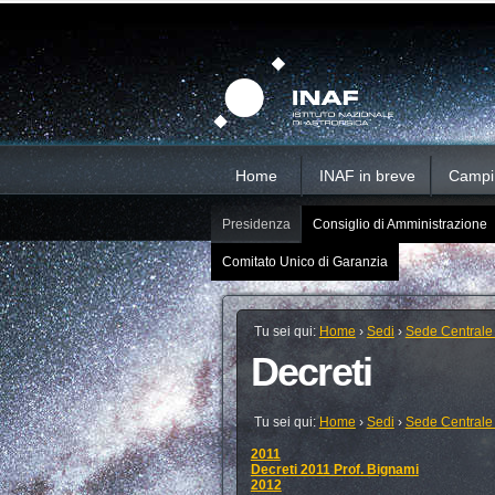
Salta
Strumenti
Sezioni
personali
ai
contenuti.
|
Salta
alla
navigazione
Home
INAF in breve
Campi d
Presidenza
Consiglio di Amministrazione
Comitato Unico di Garanzia
Tu sei qui:
Home
›
Sedi
›
Sede Centrale
Decreti
Tu sei qui:
Home
›
Sedi
›
Sede Centrale
2011
Decreti 2011 Prof. Bignami
2012