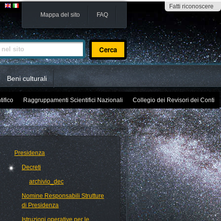
Fatti riconoscere
Mappa del sito
FAQ
sito
Beni culturali
tifico
Raggruppamenti Scientifici Nazionali
Collegio dei Revisori dei Conti
Presidenza
Decreti
archivio_dec
Nomine Responsabili Strutture
di Presidenza
Istruzioni operative per le