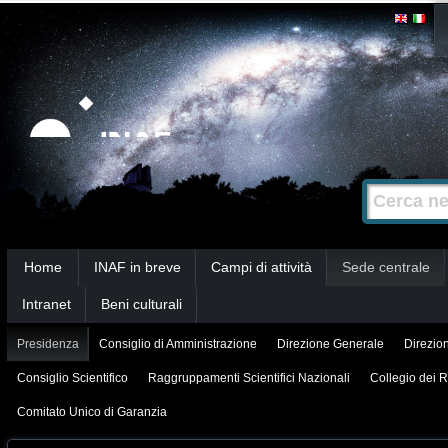
Salta
Strumenti
personali
ai
contenuti.
|
Salta
alla
Cerca nel s
Ricerca
navigazione
avanzata…
Sezioni
Home
INAF in breve
Campi di attività
Sede centrale
Intranet
Beni culturali
Presidenza
Consiglio di Amministrazione
Direzione Generale
Direzion
Consiglio Scientifico
Raggruppamenti Scientifici Nazionali
Collegio dei R
Comitato Unico di Garanzia