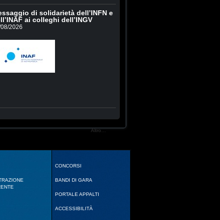
ssaggio di solidarietà dell’INFN e
ll’INAF ai colleghi dell’INGV
/08/2026
Altro…
CONCORSI
TRAZIONE
BANDI DI GARA
RENTE
PORTALE APPALTI
ACCESSIBILITÀ