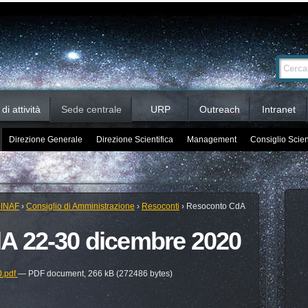
Ricerca
Cerca nel 
avanzata…
i attività
Sede centrale
URP
Outreach
Intranet
Direzione Generale
Direzione Scientifica
Management
Consiglio Scien
 INAF
›
Consiglio di Amministrazione
›
Resoconti
›
Resoconto CdA
A 22-30 dicembre 2020
0.pdf
— PDF document, 266 kB (272486 bytes)