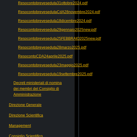
Resocontobreveseduta31ottobre2024.pdf
ResocontobrevesedutaCdA28novembre2024.pdf
Resocontobreveseduta18dicembre2024.pdf
Resocontobreveseduta29gennaio2025new.pdf
Resocontobreveseduta25FEBBRAIO2025new.pdf
Resocontobreveseduta28marzo2025.pdf
ResocontoCDA24aprile2025.pdf
Resocontobreveseduta23maggio2025.pdf
Resocontobreveseduta19settembre2025.pdf
Decreti ministeriali di nomina
dei membri del Consiglio di
Amministrazione
Direzione Generale
Direzione Scientifica
Management
Consiglio Scientifico