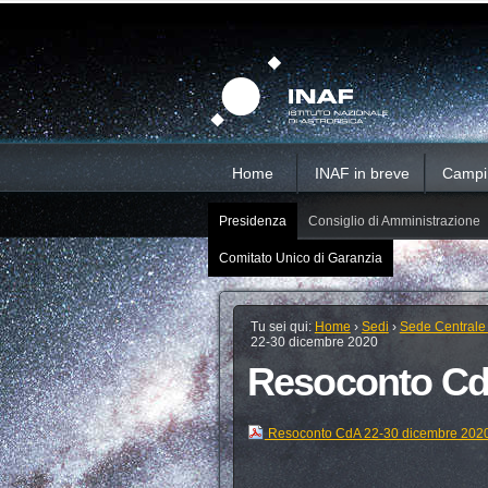
Salta
Strumenti
Sezioni
personali
ai
contenuti.
|
Salta
alla
navigazione
Home
INAF in breve
Campi d
Presidenza
Consiglio di Amministrazione
Comitato Unico di Garanzia
Tu sei qui:
Home
›
Sedi
›
Sede Centrale
22-30 dicembre 2020
Resoconto Cd
Resoconto CdA 22-30 dicembre 202