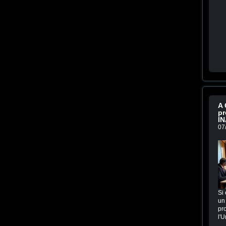
A 
pr
IN
07
Si 
un 
pro
l'U