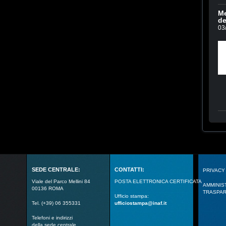
Me
de
03
SEDE CENTRALE:
CONTATTI:
PRIVACY
Viale del Parco Mellini 84
POSTA ELETTRONICA CERTIFICATA
AMMINIS
00136 ROMA
TRASPA
Ufficio stampa:
Tel. (+39) 06 355331
ufficiostampa@inaf.it
Telefoni e indirizzi
della sede centrale