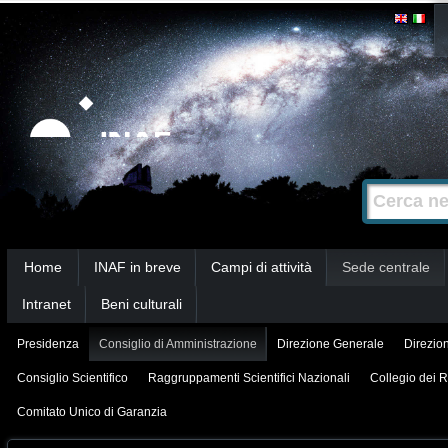
Salta
Strumenti
personali
ai
contenuti.
|
Salta
alla
Cerca nel s
Ricerca
navigazione
avanzata…
Sezioni
Home
INAF in breve
Campi di attività
Sede centrale
Intranet
Beni culturali
Presidenza
Consiglio di Amministrazione
Direzione Generale
Direzion
Consiglio Scientifico
Raggruppamenti Scientifici Nazionali
Collegio dei R
Comitato Unico di Garanzia