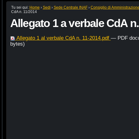
Tu sei qui:
Home
›
Sedi
›
Sede Centrale INAF
›
Consiglio di Amministrazion
CdA n. 11/2014
Allegato 1 a verbale CdA n.
Allegato 1 al verbale CdA n. 11-2014.pdf
— PDF docu
bytes)