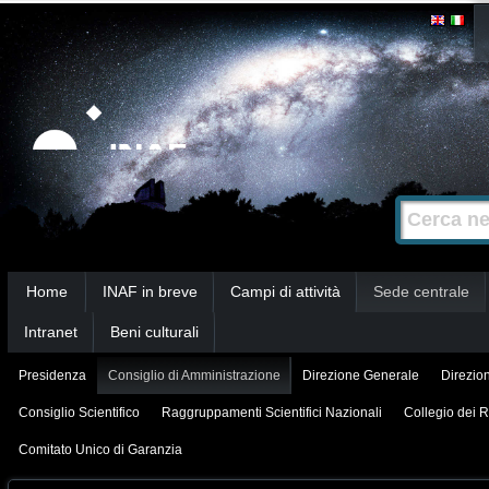
Salta
Strumenti
personali
ai
contenuti.
|
Salta
alla
Cerca nel s
Ricerca
navigazione
avanzata…
Sezioni
Home
INAF in breve
Campi di attività
Sede centrale
Intranet
Beni culturali
Presidenza
Consiglio di Amministrazione
Direzione Generale
Direzion
Consiglio Scientifico
Raggruppamenti Scientifici Nazionali
Collegio dei R
Comitato Unico di Garanzia