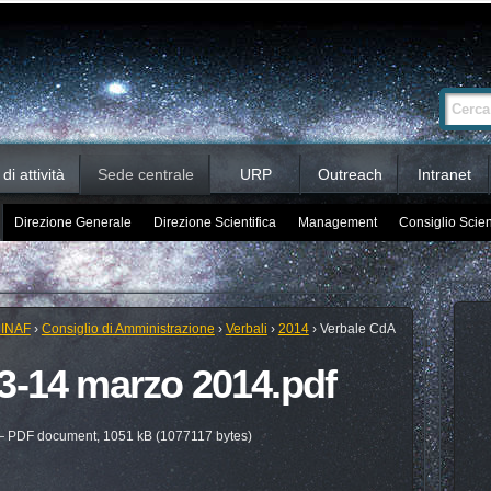
Ricerca
Cerca nel 
avanzata…
i attività
Sede centrale
URP
Outreach
Intranet
Direzione Generale
Direzione Scientifica
Management
Consiglio Scien
 INAF
›
Consiglio di Amministrazione
›
Verbali
›
2014
›
Verbale CdA
3-14 marzo 2014.pdf
 PDF document, 1051 kB (1077117 bytes)