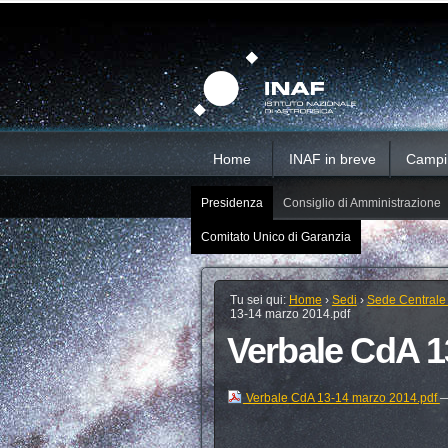
Salta
Strumenti
Sezioni
personali
ai
contenuti.
|
Salta
alla
navigazione
Home
INAF in breve
Campi d
Presidenza
Consiglio di Amministrazione
Comitato Unico di Garanzia
Tu sei qui:
Home
›
Sedi
›
Sede Centrale
13-14 marzo 2014.pdf
Verbale CdA 1
Verbale CdA 13-14 marzo 2014.pdf
—