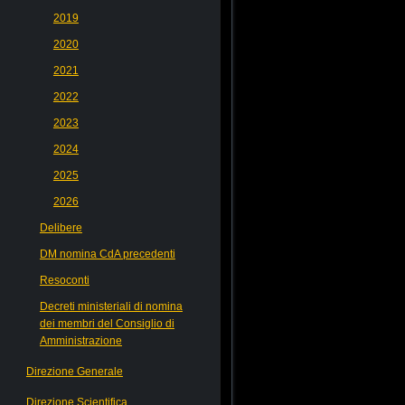
2019
2020
2021
2022
2023
2024
2025
2026
Delibere
DM nomina CdA precedenti
Resoconti
Decreti ministeriali di nomina
dei membri del Consiglio di
Amministrazione
Direzione Generale
Direzione Scientifica