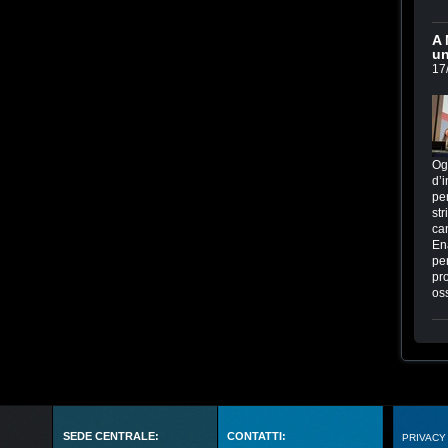
A 
un
17
Og
d’i
per
str
ca
En
per
pr
os
SEDE CENTRALE:
CONTATTI:
PRIVACY