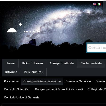
Salta
Strumenti
personali
ai
contenuti.
|
Salta
alla
Cerca nel s
Ricerca
navigazione
avanzata…
Sezioni
Home
INAF in breve
Campi di attività
Sede centrale
Intranet
Beni culturali
Presidenza
Consiglio di Amministrazione
Direzione Generale
Direzion
Consiglio Scientifico
Raggruppamenti Scientifici Nazionali
Collegio dei R
Comitato Unico di Garanzia