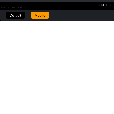
CREDITS
Realizzato con Plone & Python
Default
Mobile