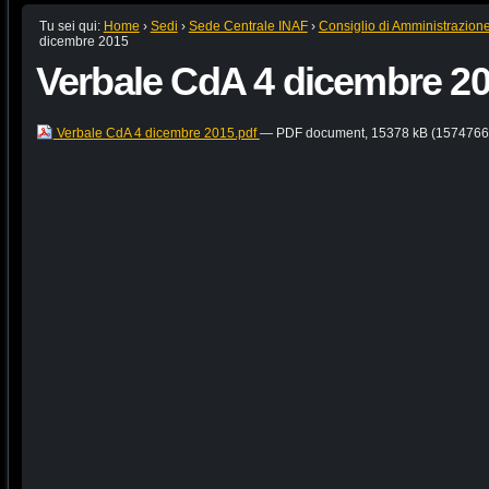
Tu sei qui:
Home
›
Sedi
›
Sede Centrale INAF
›
Consiglio di Amministrazion
dicembre 2015
Verbale CdA 4 dicembre 2
Verbale CdA 4 dicembre 2015.pdf
— PDF document, 15378 kB (15747669