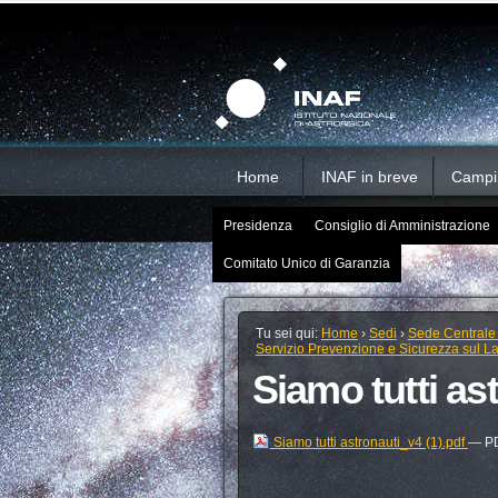
Salta
Strumenti
Sezioni
personali
ai
contenuti.
|
Salta
alla
navigazione
Home
INAF in breve
Campi d
Presidenza
Consiglio di Amministrazione
Comitato Unico di Garanzia
Tu sei qui:
Home
›
Sedi
›
Sede Centrale
Servizio Prevenzione e Sicurezza sul L
Siamo tutti as
Siamo tutti astronauti_v4 (1).pdf
— PD