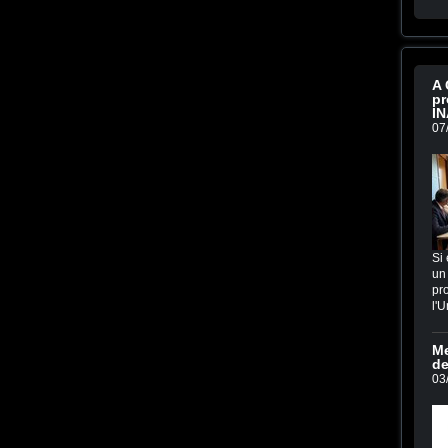
A 
pr
IN
07
Si 
un 
pro
l'U
Me
de
03