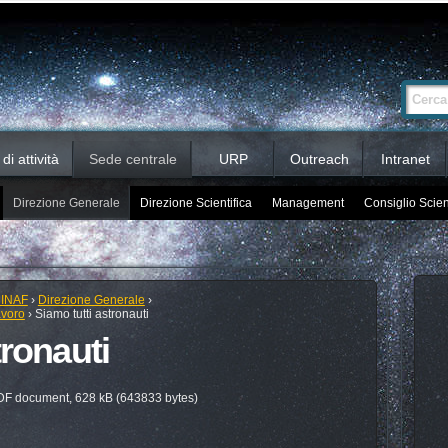
Ricerca
Cerca nel 
avanzata…
i attività
Sede centrale
URP
Outreach
Intranet
Direzione Generale
Direzione Scientifica
Management
Consiglio Scien
 INAF
›
Direzione Generale
›
avoro
›
Siamo tutti astronauti
tronauti
F document, 628 kB (643833 bytes)