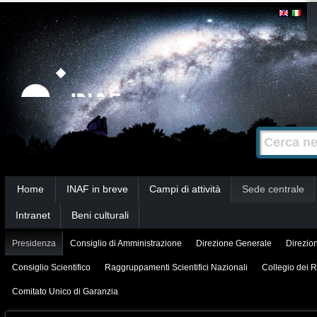
Salta
Strumenti
personali
ai
contenuti.
|
Salta
alla
Cerca nel s
Ricerca
navigazione
avanzata…
Sezioni
Home
INAF in breve
Campi di attività
Sede centrale
Intranet
Beni culturali
Presidenza
Consiglio di Amministrazione
Direzione Generale
Direzion
Consiglio Scientifico
Raggruppamenti Scientifici Nazionali
Collegio dei R
Comitato Unico di Garanzia