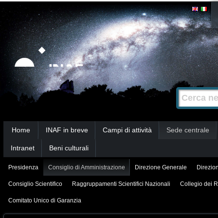
Salta
Strumenti
personali
ai
contenuti.
|
Salta
alla
Cerca nel s
Ricerca
navigazione
avanzata…
Sezioni
Home
INAF in breve
Campi di attività
Sede centrale
Intranet
Beni culturali
Presidenza
Consiglio di Amministrazione
Direzione Generale
Direzion
Consiglio Scientifico
Raggruppamenti Scientifici Nazionali
Collegio dei R
Comitato Unico di Garanzia