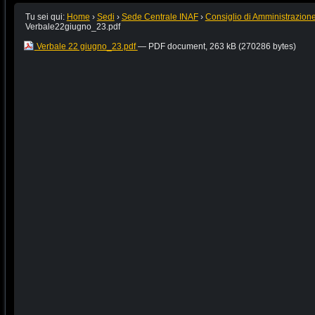
Tu sei qui:
Home
›
Sedi
›
Sede Centrale INAF
›
Consiglio di Amministrazion
Verbale22giugno_23.pdf
Verbale 22 giugno_23.pdf
— PDF document, 263 kB (270286 bytes)