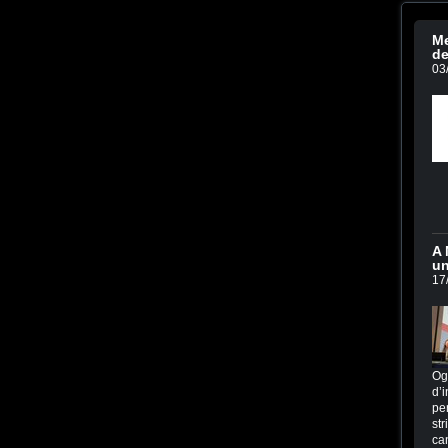
Me
de
03
A 
un
17
Og
d’i
per
str
ca