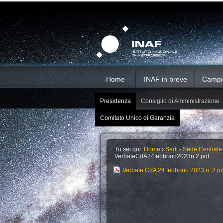
Salta
Strumenti
Sezioni
personali
ai
contenuti.
|
Salta
alla
navigazione
Home
INAF in breve
Campi d
Presidenza
Consiglio di Amministrazione
Comitato Unico di Garanzia
Tu sei qui:
Home
›
Sedi
›
Sede Centrale
VerbaleCdA24febbraio2023n.2.pdf
Verbale CdA 24 febbraio 2023 n. 2.p