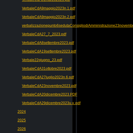
VerbaleCdA9maggio2023n.1.pdf
VerbaleCdA9maggio2023n.2.pdf
verbalizzazionepunto6sedutaConsigliodiAmministrazione23novemb
VerbaleCdA27_7_2023.pdf
VerbaleCdA8settembre2023.pdf
VerbaleCdA19settembre2023.pdf
Verbale22giugno_23.pdf
VerbaleCdA31ottobre2023.pdf
VerbaleCdA27luglio2023n.6.pdf
VerbaleCdA23novembre2023.pdf
VerbaleCdA20dicembre2023.PDF
VerbaleCdA29dicembre2023u.v..pdf
2024
2025
2026