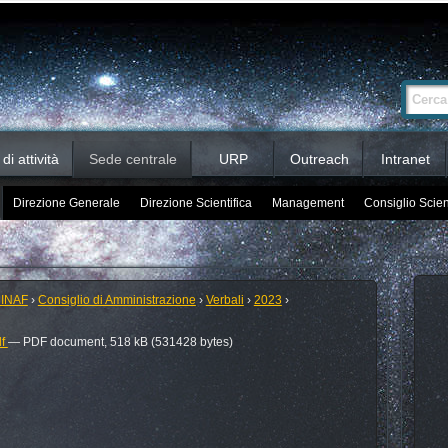
Ricerca
Cerca nel 
avanzata…
i attività
Sede centrale
URP
Outreach
Intranet
Direzione Generale
Direzione Scientifica
Management
Consiglio Scien
 INAF
›
Consiglio di Amministrazione
›
Verbali
›
2023
›
df
— PDF document, 518 kB (531428 bytes)