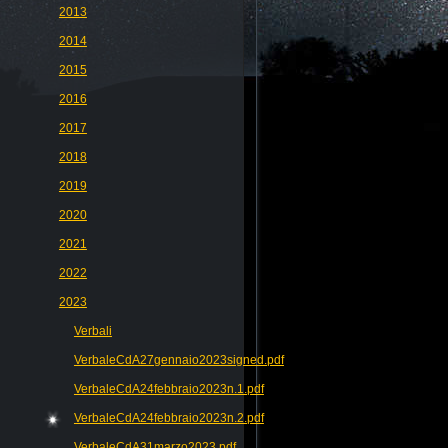
2013
2014
2015
2016
2017
2018
2019
2020
2021
2022
2023
Verbali
VerbaleCdA27gennaio2023signed.pdf
VerbaleCdA24febbraio2023n.1.pdf
VerbaleCdA24febbraio2023n.2.pdf
VerbaleCdA31marzo2023.pdf